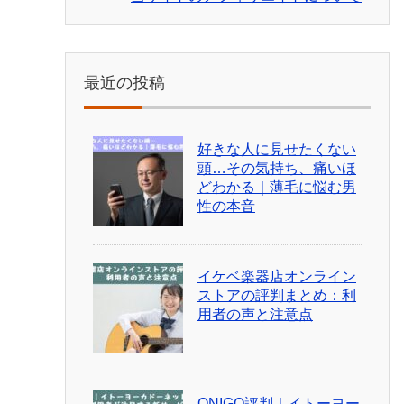
最近の投稿
好きな人に見せたくない
頭…その気持ち、痛いほ
どわかる｜薄毛に悩む男
性の本音
イケベ楽器店オンライン
ストアの評判まとめ：利
用者の声と注意点
ONIGO評判｜イトーヨー