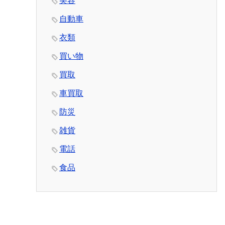
美容
自動車
衣類
買い物
買取
車買取
防災
雑貨
電話
食品