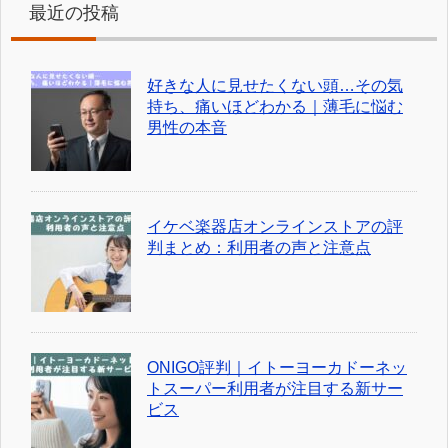
最近の投稿
好きな人に見せたくない頭…その気
持ち、痛いほどわかる｜薄毛に悩む
男性の本音
イケベ楽器店オンラインストアの評
判まとめ：利用者の声と注意点
ONIGO評判｜イトーヨーカドーネッ
トスーパー利用者が注目する新サー
ビス