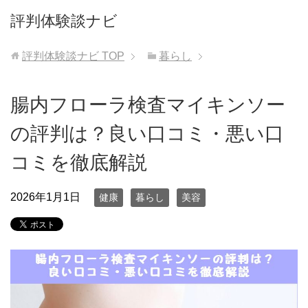
評判体験談ナビ
評判体験談ナビ
TOP
暮らし
腸内フローラ検査マイキンソー
の評判は？良い口コミ・悪い口
コミを徹底解説
2026年1月1日
健康
暮らし
美容