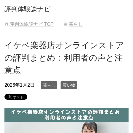
評判体験談ナビ
評判体験談ナビ
TOP
暮らし
イケベ楽器店オンラインストア
の評判まとめ：利用者の声と注
意点
2026年1月2日
暮らし
買い物