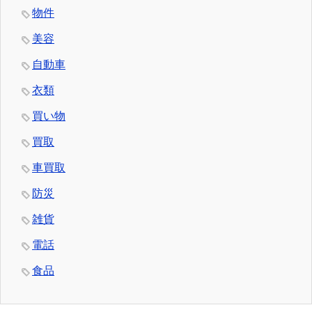
物件
美容
自動車
衣類
買い物
買取
車買取
防災
雑貨
電話
食品